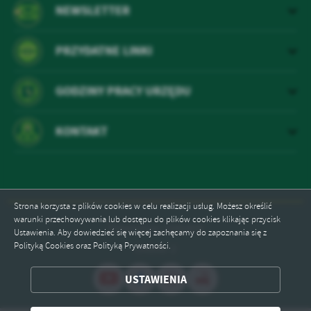
NEWSLETTER
PRZYDATNE LINKI
GODZINY PRACY URZĘDU
KONTAKT
Strona korzysta z plików cookies w celu realizacji usług. Możesz określić
warunki przechowywania lub dostępu do plików cookies klikając przycisk
Odwiedzin: 1045409
Ustawienia. Aby dowiedzieć się więcej zachęcamy do zapoznania się z
Polityką Cookies oraz Polityką Prywatności.
Online: 2
ZAPISZ WYBRANE
USTAWIENIA
ODRZUĆ WSZYSTKIE