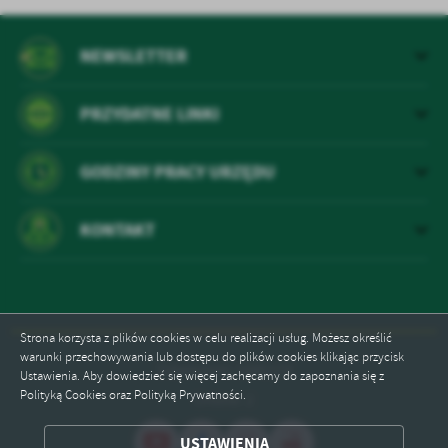
NEWSLETTER
PRZYDATNE LINKI
GODZINY PRACY URZĘDU
KONTAKT
Strona korzysta z plików cookies w celu realizacji usług. Możesz określić
warunki przechowywania lub dostępu do plików cookies klikając przycisk
Odwiedzin: 1045274
Ustawienia. Aby dowiedzieć się więcej zachęcamy do zapoznania się z
Polityką Cookies oraz Polityką Prywatności.
Online: 2
ZAPISZ WYBRANE
USTAWIENIA