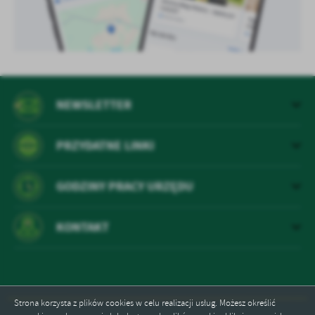
NEWSLETTER
PRZYDATNE LINKI
GODZINY PRACY URZĘDU
KONTAKT
Strona korzysta z plików cookies w celu realizacji usług. Możesz określić