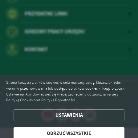
PRZYDATNE LINKI
GODZINY PRACY URZĘDU
KONTAKT
Strona korzysta z plików cookies w celu realizacji usług. Możesz określić
warunki przechowywania lub dostępu do plików cookies klikając przycisk
Odwiedzin: 1045753
Ustawienia. Aby dowiedzieć się więcej zachęcamy do zapoznania się z
Polityką Cookies oraz Polityką Prywatności.
Online: 4
ZAPISZ WYBRANE
USTAWIENIA
ODRZUĆ WSZYSTKIE
ODRZUĆ WSZYSTKIE