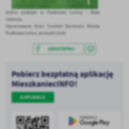
treści w postaci wiadomości, ofert, komunikatów mediów
społecznościowych.
Dobre praktyki w Podkowie Leśnej - Mała
retencja.
Opracowanie Artur Tusiński Burmistrz Miasta
Podkowa Leśna, wrzesień 2020
UDOSTĘPNIJ
Pobierz bezpłatną aplikację
MieszkaniecINFO!
O APLIKACJI