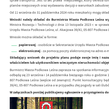
spraw transportu. Jest to akt prawa miejscowego, który określa fun
planów miejscowych oraz wydawaniu decyzji o warunkach zabudowy
Od 11 września do 31 października 2024 roku mieszkańcy mogą skład
Wnioski należy składać do Burmistrza Miasta Podkowa Leśna wy
Ministra Rozwoju i Technologii z dnia 13 listopada 2023 r. w spraw
Urzędu Miasta Podkowa Leśna, ul. Akacjowa 39/41, 05-807 Podkowa 
Wnioski można składać w formie:
papierowej
- osobiście w Sekretariacie Urzędu Miasta Podkowa
elektronicznej
- za pomocą poczty elektronicznej na adres e-m
Składający wniosek do projektu planu podaje swoje imię i nazwis
właścicielem lub użytkownikiem wieczystym nieruchomości objęt
Burmistrz Miasta Podkowa Leśna zaprasza na spotkania informacyj
odbędą się 23 września i 14 października bieżącego roku o godzinie 
807 Podkowa Leśna (wejście od zewnątrz). Punkt konsultacyjny będzi
39/41, 05-807 Podkowa Leśna a w przypadku złej pogody w sali ślub
W załącznikach poniżej publikujemy ogłoszenie o przystąpieniu d