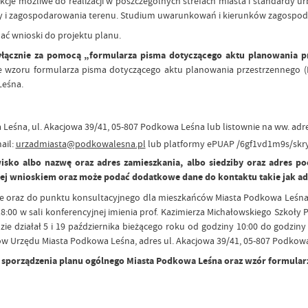
kcje możliwe do realizacji w poszczególnych strefach miasta i standardy u
 i zagospodarowania terenu. Studium uwarunkowań i kierunków zagospod
ać wnioski do projektu planu.
łącznie za pomocą „formularza pisma dotyczącego aktu planowania pr
ie wzoru formularza pisma dotyczącego aktu planowania przestrzennego (Dz.
Leśna.
 Leśna, ul. Akacjowa 39/41, 05-807 Podkowa Leśna lub listownie na ww. adre
ail:
urzadmiasta@podkowalesna.pl
lub platformy ePUAP /6gf1vd1m9s/skry
ko albo nazwę oraz adres zamieszkania, albo siedziby oraz adres poczt
ej wnioskiem oraz może podać dodatkowe dane do kontaktu takie jak ad
ne oraz do punktu konsultacyjnego dla mieszkańców Miasta Podkowa Leśna 
18:00 w sali konferencyjnej imienia prof. Kazimierza Michałowskiego Szkoły
e działał 5 i 19 października bieżącego roku od godziny 10:00 do godziny 1
ów Urzędu Miasta Podkowa Leśna, adres ul. Akacjowa 39/41, 05-807 Podkow
o sporządzenia planu ogólnego Miasta Podkowa Leśna oraz wzór formular