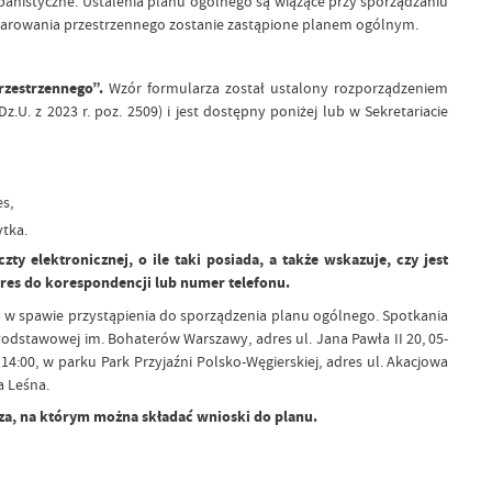
rbanistyczne. Ustalenia planu ogólnego są wiążące przy sporządzaniu
arowania przestrzennego zostanie zastąpione planem ogólnym.
zestrzennego”.
Wzór formularza został ustalony rozporządzeniem
U. z 2023 r. poz. 2509) i jest dostępny poniżej lub w Sekretariacie
s,
tka.
y elektronicznej, o ile taki posiada, a także wskazuje, czy jest
res do korespondencji lub numer telefonu.
w spawie przystąpienia do sporządzenia planu ogólnego. Spotkania
 Podstawowej im. Bohaterów Warszawy, adres ul. Jana Pawła II 20, 05-
4:00, w parku Park Przyjaźni Polsko-Węgierskiej, adres ul. Akacjowa
a Leśna.
za, na którym można składać wnioski do planu.