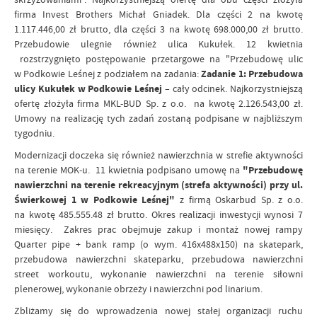
firma Invest Brothers Michał Gniadek. Dla części 2 na kwotę
1.117.446,00 zł brutto, dla części 3 na kwotę 698.000,00 zł brutto.
Przebudowie ulegnie również ulica Kukułek. 12 kwietnia
rozstrzygnięto postępowanie przetargowe na "Przebudowę ulic
w Podkowie Leśnej z podziałem na zadania:
Zadanie 1: Przebudowa
ulicy Kukułek w Podkowie Leśnej
– cały odcinek. Najkorzystniejszą
ofertę złożyła firma MKL-BUD Sp. z o.o. na kwotę 2.126.543,00 zł.
Umowy na realizację tych zadań zostaną podpisane w najbliższym
tygodniu.
Modernizacji doczeka się również nawierzchnia w strefie aktywności
na terenie MOK-u. 11 kwietnia podpisano umowę na
"Przebudowę
nawierzchni na terenie rekreacyjnym (strefa aktywności) przy ul.
Świerkowej 1 w Podkowie Leśnej"
z firmą Oskarbud Sp. z o.o.
na kwotę 485.555.48 zł brutto. Okres realizacji inwestycji wynosi 7
miesięcy. Zakres prac obejmuje zakup i montaż nowej rampy
Quarter pipe + bank ramp (o wym. 416x488x150) na skatepark,
przebudowa nawierzchni skateparku, przebudowa nawierzchni
street workoutu, wykonanie nawierzchni na terenie siłowni
plenerowej, wykonanie obrzeży i nawierzchni pod linarium.
Zbliżamy się do wprowadzenia nowej stałej organizacji ruchu