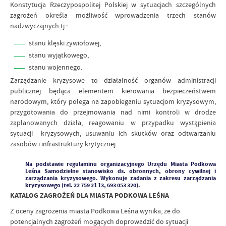
Konstytucja Rzeczypospolitej Polskiej w sytuacjach szczególnych
zagrożeń określa możliwość wprowadzenia trzech stanów
nadzwyczajnych tj.:
stanu klęski żywiołowej,
stanu wyjątkowego,
stanu wojennego.
Zarządzanie kryzysowe to działalność organów administracji
publicznej będąca elementem kierowania bezpieczeństwem
narodowym, który polega na zapobieganiu sytuacjom kryzysowym,
przygotowania do przejmowania nad nimi kontroli w drodze
zaplanowanych działa, reagowaniu w przypadku wystąpienia
sytuacji kryzysowych, usuwaniu ich skutków oraz odtwarzaniu
zasobów i infrastruktury krytycznej.
Na podstawie regulaminu organizacyjnego Urzędu Miasta Podkowa
Leśna Samodzielne stanowisko ds. obronnych, obrony cywilnej i
zarządzania kryzysowego. Wykonuje zadania z zakresu zarządzania
kryzysowego (tel. 22 759 21 13, 693 053 320).
KATALOG ZAGROŻEŃ DLA MIASTA PODKOWA LEŚNA
Z oceny zagrożenia miasta Podkowa Leśna wynika, że do
potencjalnych zagrożeń mogących doprowadzić do sytuacji