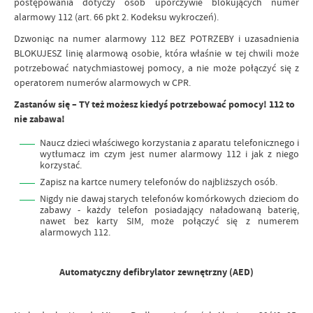
postępowania dotyczy osób uporczywie blokujących numer
alarmowy 112 (art. 66 pkt 2. Kodeksu wykroczeń).
Dzwoniąc na numer alarmowy 112 BEZ POTRZEBY i uzasadnienia
BLOKUJESZ linię alarmową osobie, która właśnie w tej chwili może
potrzebować natychmiastowej pomocy, a nie może połączyć się z
operatorem numerów alarmowych w CPR.
Zastanów się – TY też możesz kiedyś potrzebować pomocy! 112 to
nie zabawa!
Naucz dzieci właściwego korzystania z aparatu telefonicznego i
wytłumacz im czym jest numer alarmowy 112 i jak z niego
korzystać.
Zapisz na kartce numery telefonów do najbliższych osób.
Nigdy nie dawaj starych telefonów komórkowych dzieciom do
zabawy - każdy telefon posiadający naładowaną baterię,
nawet bez karty SIM, może połączyć się z numerem
alarmowych 112.
Automatyczny defibrylator zewnętrzny (AED)