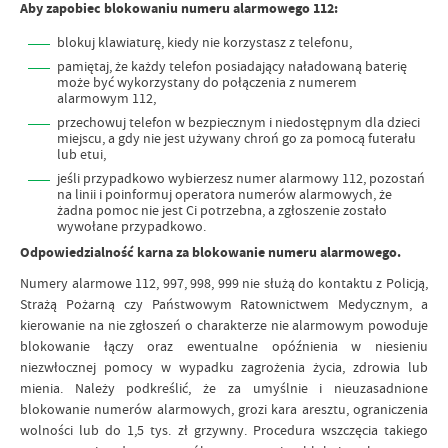
Aby zapobiec blokowaniu numeru alarmowego 112:
blokuj klawiaturę, kiedy nie korzystasz z telefonu,
pamiętaj, że każdy telefon posiadający naładowaną baterię
może być wykorzystany do połączenia z numerem
alarmowym 112,
przechowuj telefon w bezpiecznym i niedostępnym dla dzieci
miejscu, a gdy nie jest używany chroń go za pomocą futerału
lub etui,
jeśli przypadkowo wybierzesz numer alarmowy 112, pozostań
na linii i poinformuj operatora numerów alarmowych, że
żadna pomoc nie jest Ci potrzebna, a zgłoszenie zostało
wywołane przypadkowo.
Odpowiedzialność karna za blokowanie numeru alarmowego.
Numery alarmowe 112, 997, 998, 999 nie służą do kontaktu z Policją,
Strażą Pożarną czy Państwowym Ratownictwem Medycznym, a
kierowanie na nie zgłoszeń o charakterze nie alarmowym powoduje
blokowanie łączy oraz ewentualne opóźnienia w niesieniu
niezwłocznej pomocy w wypadku zagrożenia życia, zdrowia lub
mienia. Należy podkreślić, że za umyślnie i nieuzasadnione
blokowanie numerów alarmowych, grozi kara aresztu, ograniczenia
wolności lub do 1,5 tys. zł grzywny. Procedura wszczęcia takiego