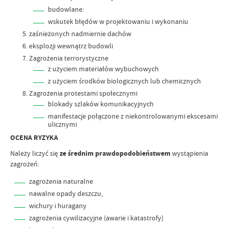
budowlane:
wskutek błędów w projektowaniu i wykonaniu
zaśnieżonych nadmiernie dachów
eksplozji wewnątrz budowli
Zagrożenia terrorystyczne
z użyciem materiałów wybuchowych
z użyciem środków biologicznych lub chemicznych
Zagrożenia protestami społecznymi
blokady szlaków komunikacyjnych
manifestacje połączone z niekontrolowanymi ekscesami
ulicznymi
OCENA RYZYKA
Należy liczyć się
ze średnim prawdopodobieństwem
wystąpienia
zagrożeń:
zagrożenia naturalne
nawalne opady deszczu,
wichury i huragany
zagrożenia cywilizacyjne (awarie i katastrofy)