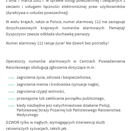
z dnia 7 marca 2002 r. w sprawie usługi powszechnej i związanych z
sieciami i usługami łączności elektronicznej praw użytkowników
(dyrektywa o usłudze powszechnej).
W wielu krajach, także w Polsce, numer alarmowy 112 nie zastępuje
dotychczasowych krajowych numerów alarmowych. Pamiętaj!
Dyspozytor zawsze odkłada słuchawkę pierwszy.
Numer alarmowy 112 ratuje życie! Nie dzwoń bez potrzeby!
Operatorzy numerów alarmowych w Centrach Powiadamiania
Ratunkowego obsługują zgłoszenia dotyczące m.in.:
zagrożenia życia, zdrowia i bezpieczeństwa,
zagrożenia mienia i środowiska (sytuacje nagłe),
zagrożenia czyjejś wolności,
przestępstw lub zakłócania porządku publicznego,
kiedy niezbędne jest natychmiastowe działanie Policji,
Państwowej Straży Pożarnej lub Państwowego Ratownictwa
Medycznego.
DZWOŃ tylko w nagłych, wymagających interwencji służb
ratowniczych sytuacjach, takich jak: