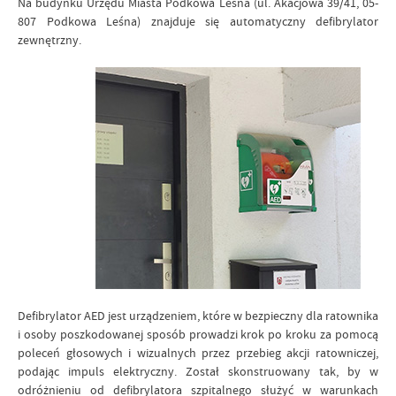
Na budynku Urzędu Miasta Podkowa Leśna (ul. Akacjowa 39/41, 05-
807 Podkowa Leśna) znajduje się automatyczny defibrylator
zewnętrzny.
Defibrylator AED jest urządzeniem, które w bezpieczny dla ratownika
i osoby poszkodowanej sposób prowadzi krok po kroku za pomocą
poleceń głosowych i wizualnych przez przebieg akcji ratowniczej,
podając impuls elektryczny. Został skonstruowany tak, by w
odróżnieniu od defibrylatora szpitalnego służyć w warunkach