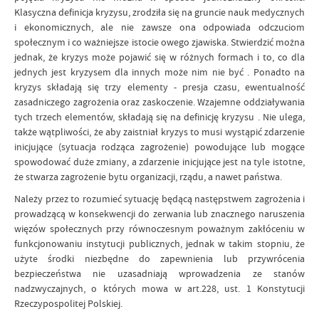
Klasyczna definicja kryzysu, zrodziła się na gruncie nauk medycznych
i ekonomicznych, ale nie zawsze ona odpowiada odczuciom
społecznym i co ważniejsze istocie owego zjawiska. Stwierdzić można
jednak, że kryzys może pojawić się w różnych formach i to, co dla
jednych jest kryzysem dla innych może nim nie być . Ponadto na
kryzys składają się trzy elementy - presja czasu, ewentualność
zasadniczego zagrożenia oraz zaskoczenie. Wzajemne oddziaływania
tych trzech elementów, składają się na definicję kryzysu . Nie ulega,
także wątpliwości, że aby zaistniał kryzys to musi wystąpić zdarzenie
inicjujące (sytuacja rodząca zagrożenie) powodujące lub mogące
spowodować duże zmiany, a zdarzenie inicjujące jest na tyle istotne,
że stwarza zagrożenie bytu organizacji, rządu, a nawet państwa.
Należy przez to rozumieć sytuację będącą następstwem zagrożenia i
prowadzącą w konsekwencji do zerwania lub znacznego naruszenia
więzów społecznych przy równoczesnym poważnym zakłóceniu w
funkcjonowaniu instytucji publicznych, jednak w takim stopniu, że
użyte środki niezbędne do zapewnienia lub przywrócenia
bezpieczeństwa nie uzasadniają wprowadzenia ze stanów
nadzwyczajnych, o których mowa w art.228, ust. 1 Konstytucji
Rzeczypospolitej Polskiej.