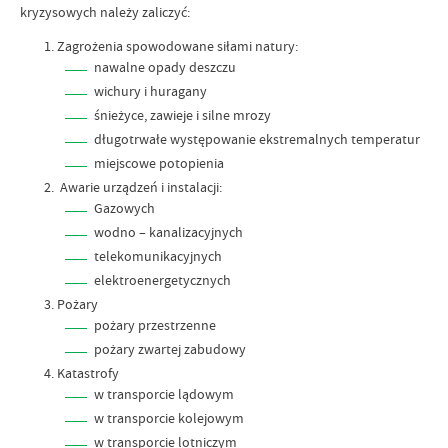
kryzysowych należy zaliczyć:
Zagrożenia spowodowane siłami natury:
nawalne opady deszczu
wichury i huragany
śnieżyce, zawieje i silne mrozy
długotrwałe występowanie ekstremalnych temperatur
miejscowe potopienia
Awarie urządzeń i instalacji:
Gazowych
wodno – kanalizacyjnych
telekomunikacyjnych
elektroenergetycznych
Pożary
pożary przestrzenne
pożary zwartej zabudowy
Katastrofy
w transporcie lądowym
w transporcie kolejowym
w transporcie lotniczym